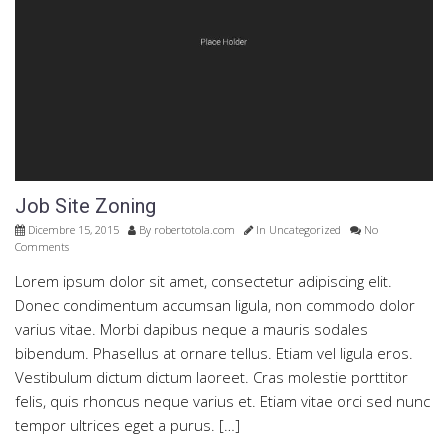
Job Site Zoning
Dicembre 15, 2015
By
robertotola.com
In
Uncategorized
No
Comments
Lorem ipsum dolor sit amet, consectetur adipiscing elit.
Donec condimentum accumsan ligula, non commodo dolor
varius vitae. Morbi dapibus neque a mauris sodales
bibendum. Phasellus at ornare tellus. Etiam vel ligula eros.
Vestibulum dictum dictum laoreet. Cras molestie porttitor
felis, quis rhoncus neque varius et. Etiam vitae orci sed nunc
tempor ultrices eget a purus. […]