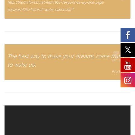
http://themeforest.net/item/907-responsive-wp-one-page-
parallax/4087140?ref=webcreations907
The best way to make your dreams come true is
to wake up.
Paul Valery