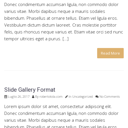
Donec condimentum accumsan ligula, non commodo dolor
varius vitae. Morbi dapibus neque a mauris sodales
bibendum. Phasellus at ornare tellus. Etiam vel ligula eros.
Vestibulum dictum dictum laoreet. Cras molestie porttitor
felis, quis rhoncus neque varius et. Etiam vitae orci sed nunc
tempor ultrices eget a purus. […]
Read More
Slide Gallery Format
Luglio 26, 2017
By
robertotola.com
In
Uncategorized
No Comments
Lorem ipsum dolor sit amet, consectetur adipiscing elit.
Donec condimentum accumsan ligula, non commodo dolor
varius vitae. Morbi dapibus neque a mauris sodales
bibendum. Phasellus at ornare tellus. Etiam vel ligula eros.