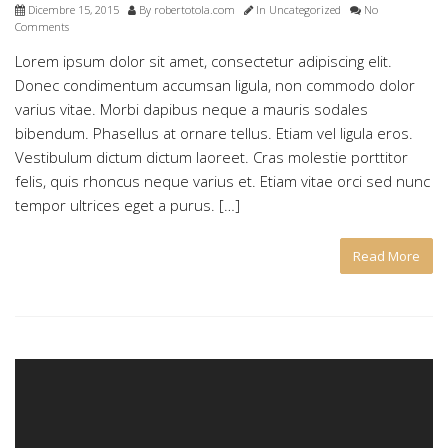
Dicembre 15, 2015
By
robertotola.com
In
Uncategorized
No
Comments
Lorem ipsum dolor sit amet, consectetur adipiscing elit.
Donec condimentum accumsan ligula, non commodo dolor
varius vitae. Morbi dapibus neque a mauris sodales
bibendum. Phasellus at ornare tellus. Etiam vel ligula eros.
Vestibulum dictum dictum laoreet. Cras molestie porttitor
felis, quis rhoncus neque varius et. Etiam vitae orci sed nunc
tempor ultrices eget a purus. […]
Read More