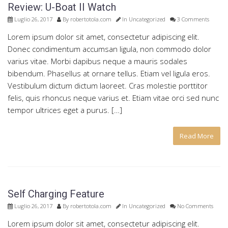
Review: U-Boat II Watch
Luglio 26, 2017
By
robertotola.com
In
Uncategorized
3 Comments
Lorem ipsum dolor sit amet, consectetur adipiscing elit.
Donec condimentum accumsan ligula, non commodo dolor
varius vitae. Morbi dapibus neque a mauris sodales
bibendum. Phasellus at ornare tellus. Etiam vel ligula eros.
Vestibulum dictum dictum laoreet. Cras molestie porttitor
felis, quis rhoncus neque varius et. Etiam vitae orci sed nunc
tempor ultrices eget a purus. […]
Read More
Self Charging Feature
Luglio 26, 2017
By
robertotola.com
In
Uncategorized
No Comments
Lorem ipsum dolor sit amet, consectetur adipiscing elit.