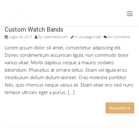
Custom Watch Bands
Luglio 26, 2017
By
robertotola.com
In
Uncategorized
No Comments
Lorem ipsum dolor sit amet, consectetur adipiscing elit.
Donec condimentum accumsan ligula, non commodo dolor
varius vitae. Morbi dapibus neque a mauris sodales
bibendum. Phasellus at ornare tellus. Etiam vel ligula eros.
Vestibulum dictum dictum laoreet. Cras molestie porttitor
felis, quis rhoncus neque varius et. Etiam vitae orci sed nunc
tempor ultrices eget a purus. […]
Read More